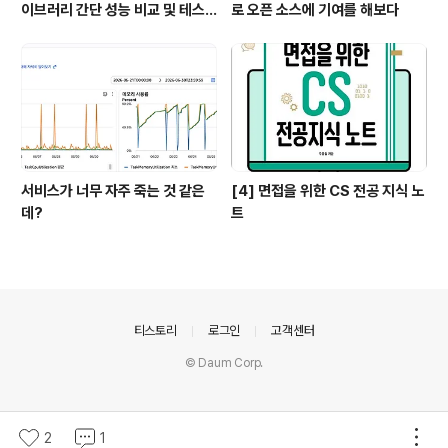
이브러리 간단 성능 비교 및 테스
로 오픈 소스에 기여를 해보다
트
서비스가 너무 자주 죽는 것 같은
[4] 면접을 위한 CS 전공 지식 노
데?
트
의안내
티스토리
로그인
고객센터
© Daum Corp.
2
1