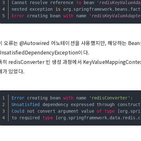
Cannot resolve reference 
to
 bean 
'redisKeyValueAda
nested exception 
is
 org.springframework.beans.fact
Error
 creating bean 
with
 name 
'redisKeyValueAdapte
이 오류는 @Autowired 어노테이션을 사용했지만, 해당하는 Bea
UnsatisfiedDependencyException이다.
특히 redisConverter 빈 생성 과정에서 KeyValueMappingCon
제가 있었다.
Error
 creating bean 
with
 name 
'redisConverter'
:
Unsatisfied
 dependency expressed through construct
Could
 not convert argument value 
of
type
 [org.
spri
to required 
type
 [org.
springframework
.
data
.
redis
.
c