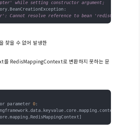
pter' while setting constructor argument;
ory.BeanCreationException:
r': Cannot resolve reference to bean 'redisConverter' 
n을 찾을 수 없어 발생한
text를 RedisMappingContext로 변환하지 못하는 문
or parameter 
0
:
ngframework
.
data
.
keyvalue
.
core
.
mapping
.
context
.
KeyValu
ore
.
mapping
.
RedisMappingContext
]