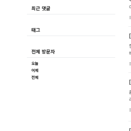
최근 댓글
format_li
태그
전체 방문자
오늘
format_li
어제
전체
format_li