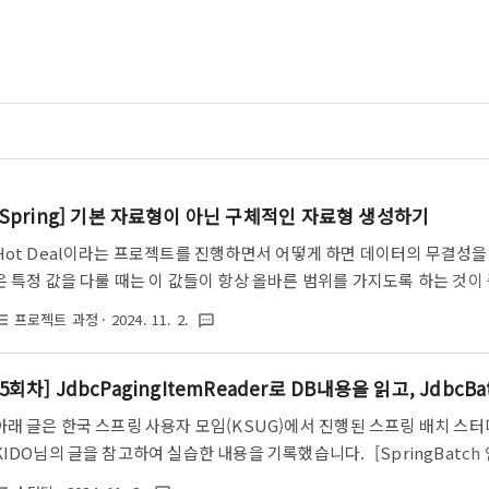
[Spring] 기본 자료형이 아닌 구체적인 자료형 생성하기
Hot Deal이라는 프로젝트를 진행하면서 어떻게 하면 데이터의 무결성을
은 특정 값을 다룰 때는 이 값들이 항상 올바른 범위를 가지도록 하는 것
흘러들어가 시스템 전체에 오류를 일으킬 수 있기 때문입니다. 이러한 문
프로젝트 과정
· 2024. 11. 2.
st_bulleted
textsms
다. Java의 기본 자료형이 아닌, 값 자체에 대한 제약 조건을 포함하는 Pr
코드 중복을 줄이고, 생성과 동시에 유효성 검증을 통해 데이터 무결성을 보
[5회차] JdbcPagingItemReader로 DB내용을 읽고, JdbcBa
료형을 선택했을까?가격(Price)과 재고(Quantity)..
아래 글은 한국 스프링 사용자 모임(KSUG)에서 진행된 스프링 배치 스터
KIDO님의 글을 참고하여 실습한 내용을 기록했습니다. [SpringBatch 연재
JdbcBatchItemWriter로 DB에 쓰기 devocean.sk.com원본: [Spri