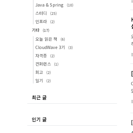
format_li
Java & Spring
(10)
스터디
(25)
인프라
(2)
기타
(17)
오늘 읽은 책
(6)
CloudWave 3기
(3)
format_li
자격증
(2)
컨퍼런스
(1)
회고
(2)
일기
(2)
최근 글
format_li
인기 글