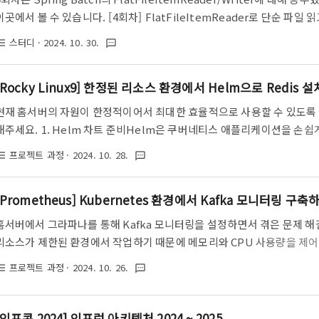
이곳에서 볼 수 있습니다. [4회차] FlatFileItemReader로 단순 파일 읽
스프링 사용자 모임(KSUG)에서 진행된 스프링 배치 스터디 내용을 정리한
스터디
· 2024. 10. 30.
st_bulleted
textsms
을 참고하여 실습한 내용을 기록했습니다. [SpringBatch 연재yeseul-d
기들을 조금 정리해 보겠습니다. Spring Batch 5는 Job이 여러개가 
[Rocky Linux9] 한정된 리소스 환경에서 Helm으로 Redis 
현재 홈서버의 자원이 한정적이어서 최대한 효율적으로 사용할 수 있도록
해주세요. 1. Helm 차트 준비Helm은 쿠버네티스 애플리케이션을 손쉽게
은 복잡한 애플리케이션도 빠르게 배포할 수 있습니다. 우선, Redis H
프로젝트 과정
· 2024. 10. 28.
st_bulleted
textsms
다.helm repo add bitnami https://charts.bitnami.com/bitnam
Redis 설치 시 다양한 커스텀 설정을 추가하기 위해 redis-values.yaml 파일
[Prometheus] Kubernetes 환경에서 Kafka 모니터링 구축하기 
홈서버에서 그라파나를 통해 Kafka 모니터링을 설정하면서 겪은 문제 
리소스가 제한된 환경에서 작업하기 때문에 메모리와 CPU 사용량을 제어하고,
Exporter 간 연결 설정에서 SASL 인증을 추가하는 방법을 다룹니다. 1. Pro
프로젝트 과정
· 2024. 10. 26.
st_bulleted
textsms
치exporter 설치 후 연결이 지속적으로 실패하는 문제가 발생했는데,원인을
설정 누락과 Kafka 서버 주소를 자동으로 찾지 못하는 두 가지 문제가 
정보와 Kafka 서버 주소를 명시적으로 설정하여 Helm으로 설치를 진행
[인프콘 2024] 인프런 아키텍처 2024 ~ 2025