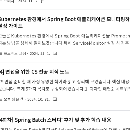
스터디
· 2024. 11. 2.
st_bulleted
textsms
용을 읽고, JdbcBatchItemWriter로 DB에 쓰기 지난 시간에는 FlatFil
Batch Job을 실행해 보았습니다. 이번 시간에는 Jdbc를 활용해서 데이터
Kubernetes 환경에서 Spring Boot 애플리케이션 모니터링하기:
설정 가이드
오늘은 Kubernetes 환경에서 Spring Boot 애플리케이션을 Promet
하는 방법을 상세히 알아보겠습니다.특히 ServiceMonitor 설정 시 
중점적으로 다루어보려 합니다. 이 포스트는 Kubernetes 클러스터에 배포
프로젝트 과정
· 2024. 11. 1.
st_bulleted
textsms
의 메트릭을 Prometheus로 수집하고, Grafana를 통해 시각화하는 과
용해 Prometheus와 Grafana를 설치한 상태에서 진행됩니다. 1. Spring 
[4] 면접을 위한 CS 전공 지식 노트
Prometheus 라이브러리 추가먼저 Spring Boot 애플리케이션이 Pro
CS 면접 준비할 때 가장 유명한 책이라 읽고 정리해 보았습니다.핵심 내
았습니다. 크게 5가지 목차로 구성되어있습니다.1. 디자인 패턴2. 네트워크
료구조 1장과 2장: 디자인 패턴과 네트워크디자인 패턴 내용은 기록을 따로
오늘 읽은 책
· 2024. 10. 31.
st_bulleted
textsms
지 않네요.'디자인 패턴 종류'에 대해 검색하면 찾을 수 있는 내용으로 구
구현되어 있어 이해하기 쉬웠습니다. 3장: 운영체제양이 많아 일부를 생략
이스 5장: 자료구조 여기에서 나온 모든 키워드들을 전부 이해하고 술술 
[4회차] Spring Batch 스터디: 후기 및 추가 학습 내용
전에는 책이 얇아서 별로 기대를 하지 않았는데,생각보다 많..
4회차는 Spring Batch의 FlatFileItemReader/Writer에 